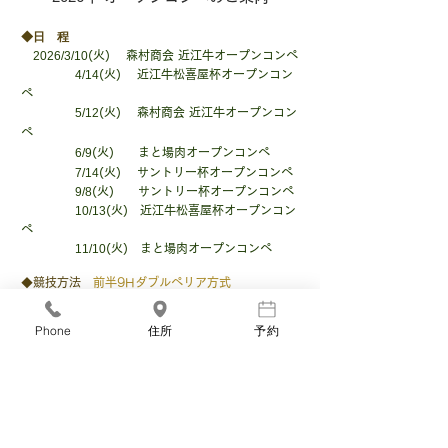
◆日 程
2026/3/10
(火) 森村商会 近江牛オープンコンペ
4/14
(火) 近江牛松喜屋杯オープンコン
ペ
5
/12
(火) 森村商会 近江牛
オープンコン
ペ
6/9
(火) まと場肉オープンコンペ
7/14
(火)
サントリー杯オープンコンペ
9/8
(火)
サントリー杯オープンコンペ
10/13
(火)
近江牛松喜屋杯オープンコン
ペ
11/10
(火)
まと場肉オープンコンペ
◆競技方法
前半9Hダブルペリア方式
◆料 金
メンバー様 9,200円
（昼食付
）
ビジター様
10,1
00円（昼食付）
Phone
住所
予約
​
※コンペ参加費・利用税等を含む
​お
申込みは、お電話またはフロントにて承っておりま
す。